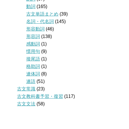
動詞
(165)
古文単語まとめ
(39)
名詞・代名詞
(145)
形容動詞
(46)
形容詞
(138)
感動詞
(1)
慣用句
(9)
接尾語
(1)
格助詞
(1)
連体詞
(8)
連語
(51)
古文常識
(23)
古文教科書予習・復習
(117)
古文文法
(58)