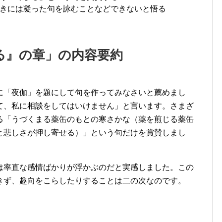
きには凝った句を詠むことなどできないと悟る
る』の章」の内容要約
に「夜伽」を題にして句を作ってみなさいと薦めまし
て、私に相談をしてはいけません」と言います。さまざ
る「うづくまる薬缶のもとの寒さかな（薬を煎じる薬缶
と悲しさが押し寄せる）」という句だけを賞賛しまし
は率直な感情ばかりが浮かぶのだと実感しました。この
きず、趣向をこらしたりすることは二の次なのです。