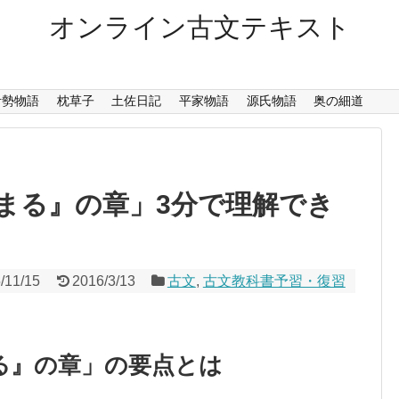
オンライン古文テキスト
伊勢物語
枕草子
土佐日記
平家物語
源氏物語
奥の細道
まる』の章」3分で理解でき
/11/15
2016/3/13
古文
,
古文教科書予習・復習
る』の章」の要点とは