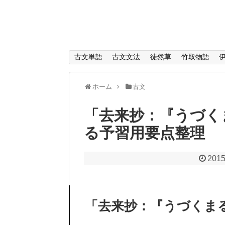
古文単語
古文文法
徒然草
竹取物語
ホーム
古文
「去来抄：『うづく
る予習用要点整理
2015
「去来抄：『うづくま