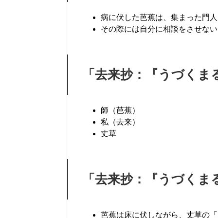
病に伏した芭蕉は、集まった門人
その際には自分に相談をさせない
「去来抄：『うづくま
師（芭蕉）
私（去来）
丈草
「去来抄：『うづくま
芭蕉は床に伏しながら、丈草の「