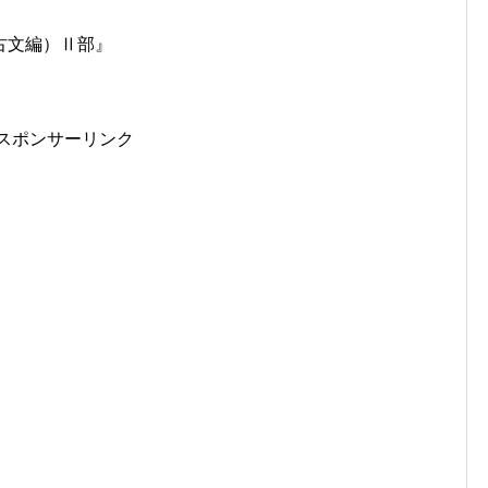
古文編）Ⅱ部』
スポンサーリンク