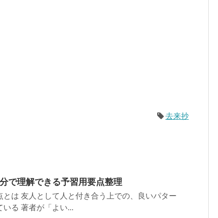
去来抄
3分で理解できる予習用要点整理
点とは 友人として人と付き合う上での、良いパター
る 著者が「よい...