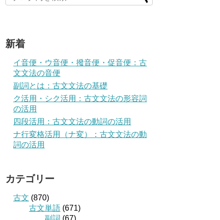
新着
イ音便・ウ音便・撥音便・促音便：古
文文法の音便
副詞とは：古文文法の基礎
ク活用・シク活用：古文文法の形容詞
の活用
四段活用：古文文法の動詞の活用
ナ行変格活用（ナ変）：古文文法の動
詞の活用
カテゴリー
古文
(870)
古文単語
(671)
副詞
(67)