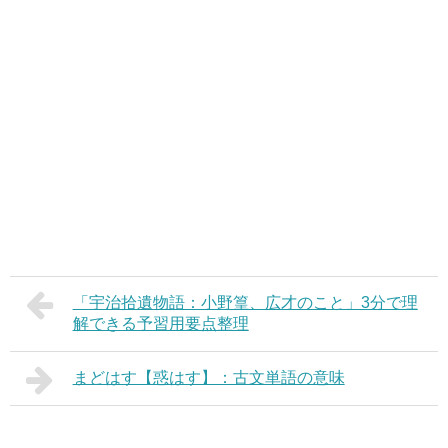
「宇治拾遺物語：小野篁、広才のこと」3分で理
解できる予習用要点整理
まどはす【惑はす】：古文単語の意味