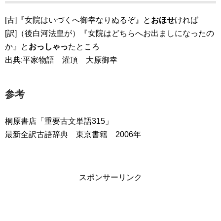
[古]『女院はいづくへ御幸なりぬるぞ』と
おほせ
ければ
[訳]（後白河法皇が）『女院はどちらへお出ましになったの
か』と
おっしゃっ
たところ
出典:平家物語 灌頂 大原御幸
参考
桐原書店「重要古文単語315」
最新全訳古語辞典 東京書籍 2006年
スポンサーリンク