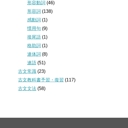
形容動詞
(46)
形容詞
(138)
感動詞
(1)
慣用句
(9)
接尾語
(1)
格助詞
(1)
連体詞
(8)
連語
(51)
古文常識
(23)
古文教科書予習・復習
(117)
古文文法
(58)