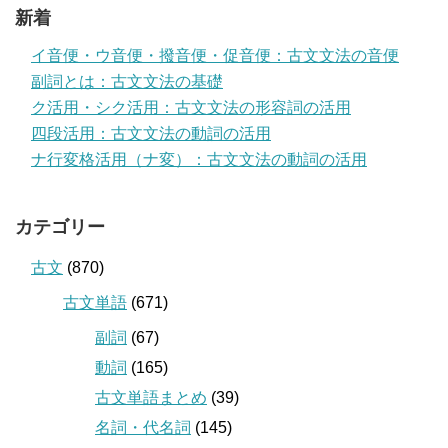
新着
イ音便・ウ音便・撥音便・促音便：古文文法の音便
副詞とは：古文文法の基礎
ク活用・シク活用：古文文法の形容詞の活用
四段活用：古文文法の動詞の活用
ナ行変格活用（ナ変）：古文文法の動詞の活用
カテゴリー
古文
(870)
古文単語
(671)
副詞
(67)
動詞
(165)
古文単語まとめ
(39)
名詞・代名詞
(145)