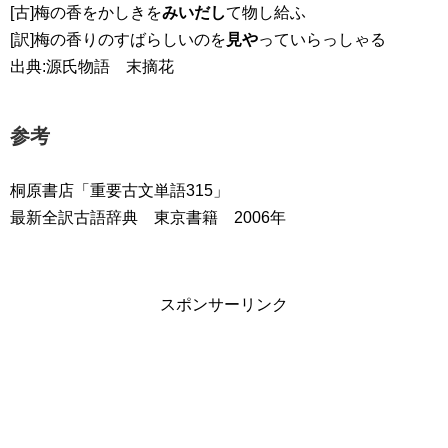
[古]梅の香をかしきを
みいだし
て物し給ふ
[訳]梅の香りのすばらしいのを
見や
っていらっしゃる
出典:源氏物語 末摘花
参考
桐原書店「重要古文単語315」
最新全訳古語辞典 東京書籍 2006年
スポンサーリンク