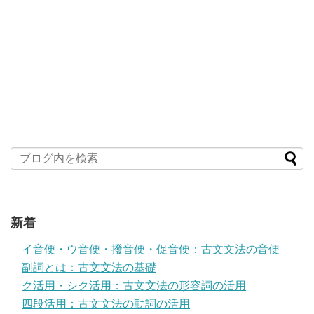
新着
イ音便・ウ音便・撥音便・促音便：古文文法の音便
副詞とは：古文文法の基礎
ク活用・シク活用：古文文法の形容詞の活用
四段活用：古文文法の動詞の活用