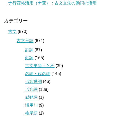
ナ行変格活用（ナ変）：古文文法の動詞の活用
カテゴリー
古文
(870)
古文単語
(671)
副詞
(67)
動詞
(165)
古文単語まとめ
(39)
名詞・代名詞
(145)
形容動詞
(46)
形容詞
(138)
感動詞
(1)
慣用句
(9)
接尾語
(1)