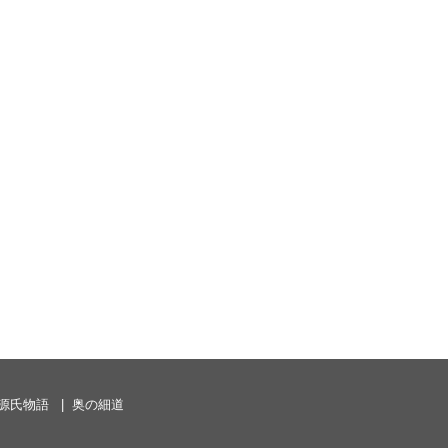
源氏物語
奥の細道