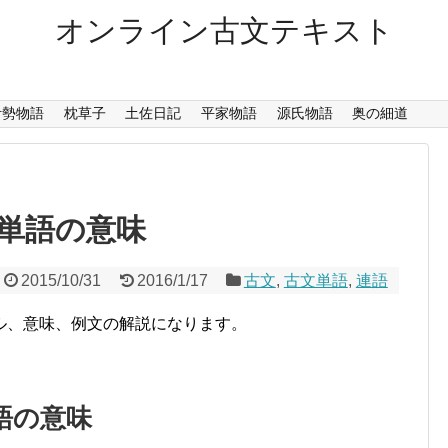
オンライン古文テキスト
伊勢物語
枕草子
土佐日記
平家物語
源氏物語
奥の細道
単語の意味
2015/10/31
2016/1/17
古文
,
古文単語
,
連語
ル、意味、例文の解説になります。
語の意味