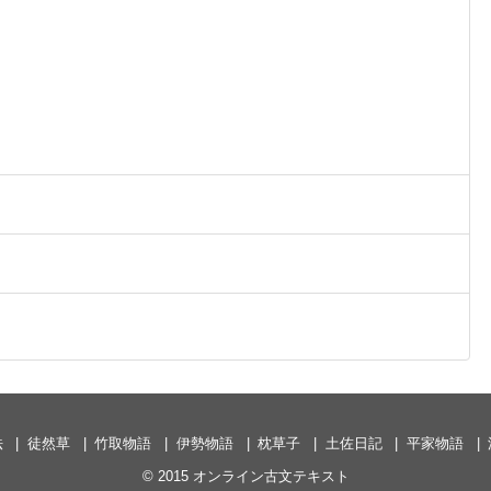
法
徒然草
竹取物語
伊勢物語
枕草子
土佐日記
平家物語
© 2015
オンライン古文テキスト