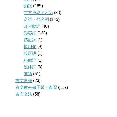
動詞
(165)
古文単語まとめ
(39)
名詞・代名詞
(145)
形容動詞
(46)
形容詞
(138)
感動詞
(1)
慣用句
(9)
接尾語
(1)
格助詞
(1)
連体詞
(8)
連語
(51)
古文常識
(23)
古文教科書予習・復習
(117)
古文文法
(58)