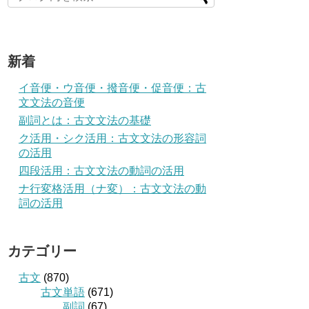
新着
イ音便・ウ音便・撥音便・促音便：古
文文法の音便
副詞とは：古文文法の基礎
ク活用・シク活用：古文文法の形容詞
の活用
四段活用：古文文法の動詞の活用
ナ行変格活用（ナ変）：古文文法の動
詞の活用
カテゴリー
古文
(870)
古文単語
(671)
副詞
(67)