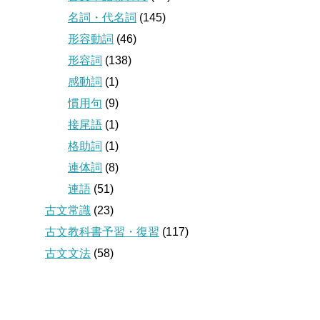
名詞・代名詞
(145)
形容動詞
(46)
形容詞
(138)
感動詞
(1)
慣用句
(9)
接尾語
(1)
格助詞
(1)
連体詞
(8)
連語
(51)
古文常識
(23)
古文教科書予習・復習
(117)
古文文法
(58)