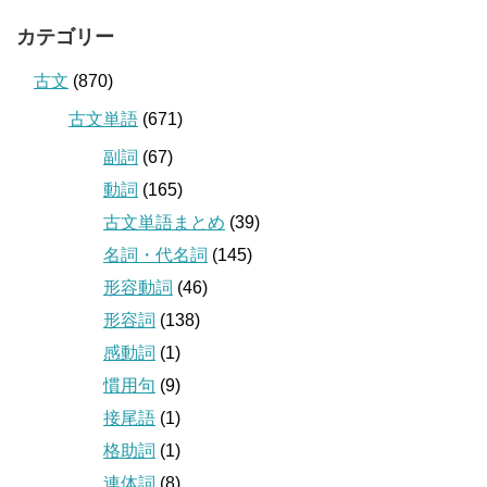
カテゴリー
古文
(870)
古文単語
(671)
副詞
(67)
動詞
(165)
古文単語まとめ
(39)
名詞・代名詞
(145)
形容動詞
(46)
形容詞
(138)
感動詞
(1)
慣用句
(9)
接尾語
(1)
格助詞
(1)
連体詞
(8)