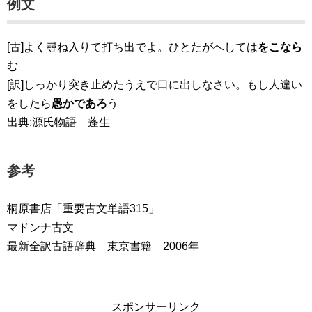
例文
[古]よく尋ね入りて打ち出でよ。ひとたがへしては
をこなら
む
[訳]しっかり突き止めたうえで口に出しなさい。もし人違い
をしたら
愚かであろ
う
出典:源氏物語 蓬生
参考
桐原書店「重要古文単語315」
マドンナ古文
最新全訳古語辞典 東京書籍 2006年
スポンサーリンク