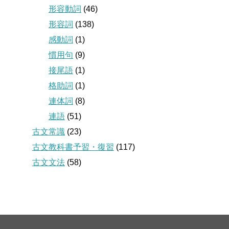
形容動詞
(46)
形容詞
(138)
感動詞
(1)
慣用句
(9)
接尾語
(1)
格助詞
(1)
連体詞
(8)
連語
(51)
古文常識
(23)
古文教科書予習・復習
(117)
古文文法
(58)