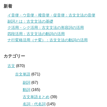
新着
イ音便・ウ音便・撥音便・促音便：古文文法の音便
副詞とは：古文文法の基礎
ク活用・シク活用：古文文法の形容詞の活用
四段活用：古文文法の動詞の活用
ナ行変格活用（ナ変）：古文文法の動詞の活用
カテゴリー
古文
(870)
古文単語
(671)
副詞
(67)
動詞
(165)
古文単語まとめ
(39)
名詞・代名詞
(145)