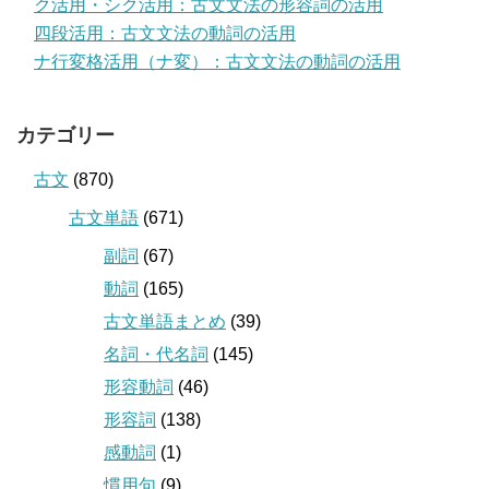
ク活用・シク活用：古文文法の形容詞の活用
四段活用：古文文法の動詞の活用
ナ行変格活用（ナ変）：古文文法の動詞の活用
カテゴリー
古文
(870)
古文単語
(671)
副詞
(67)
動詞
(165)
古文単語まとめ
(39)
名詞・代名詞
(145)
形容動詞
(46)
形容詞
(138)
感動詞
(1)
慣用句
(9)