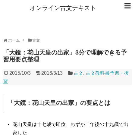
オンライン古文テキスト
ホーム
古文
「大鏡：花山天皇の出家」3分で理解できる予
習用要点整理
2015/10/3
2016/3/13
古文
,
古文教科書予習・復
習
「大鏡：花山天皇の出家」の要点とは
花山天皇は十七歳で即位、わずか二年後の十九歳で出
家した