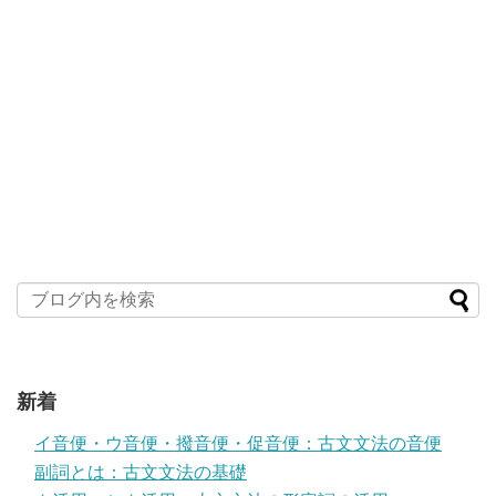
新着
イ音便・ウ音便・撥音便・促音便：古文文法の音便
副詞とは：古文文法の基礎