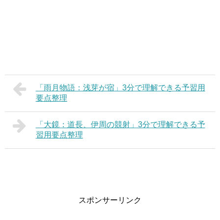
「雨月物語：浅芽が宿」3分で理解できる予習用
要点整理
「大鏡：道長、伊周の競射」3分で理解できる予
習用要点整理
スポンサーリンク