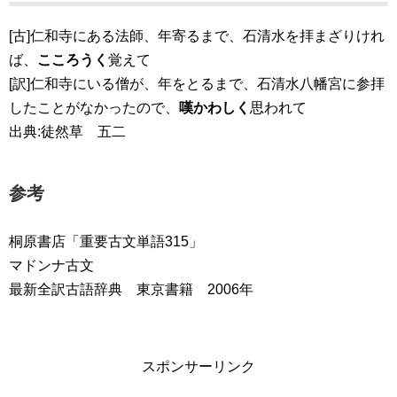
[古]仁和寺にある法師、年寄るまで、石清水を拝まざりけれ
ば、
こころうく
覚えて
[訳]仁和寺にいる僧が、年をとるまで、石清水八幡宮に参拝
したことがなかったので、
嘆かわしく
思われて
出典:徒然草 五二
参考
桐原書店「重要古文単語315」
マドンナ古文
最新全訳古語辞典 東京書籍 2006年
スポンサーリンク