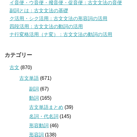
イ音便・ウ音便・撥音便・促音便：古文文法の音便
副詞とは：古文文法の基礎
ク活用・シク活用：古文文法の形容詞の活用
四段活用：古文文法の動詞の活用
ナ行変格活用（ナ変）：古文文法の動詞の活用
カテゴリー
古文
(870)
古文単語
(671)
副詞
(67)
動詞
(165)
古文単語まとめ
(39)
名詞・代名詞
(145)
形容動詞
(46)
形容詞
(138)