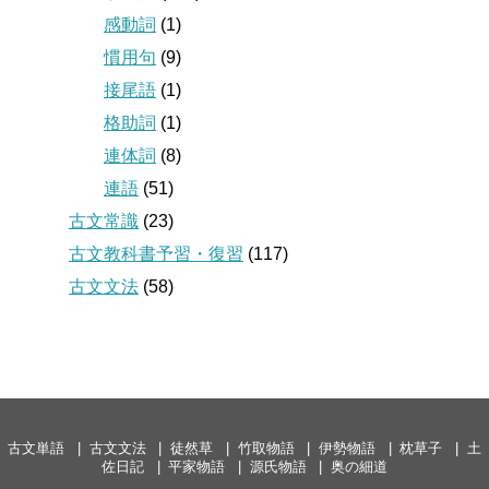
感動詞
(1)
慣用句
(9)
接尾語
(1)
格助詞
(1)
連体詞
(8)
連語
(51)
古文常識
(23)
古文教科書予習・復習
(117)
古文文法
(58)
古文単語
古文文法
徒然草
竹取物語
伊勢物語
枕草子
土
佐日記
平家物語
源氏物語
奥の細道