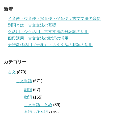
新着
イ音便・ウ音便・撥音便・促音便：古文文法の音便
副詞とは：古文文法の基礎
ク活用・シク活用：古文文法の形容詞の活用
四段活用：古文文法の動詞の活用
ナ行変格活用（ナ変）：古文文法の動詞の活用
カテゴリー
古文
(870)
古文単語
(671)
副詞
(67)
動詞
(165)
古文単語まとめ
(39)
名詞・代名詞
(145)