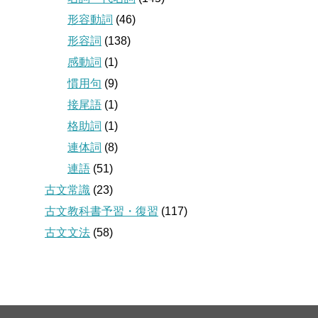
形容動詞
(46)
形容詞
(138)
感動詞
(1)
慣用句
(9)
接尾語
(1)
格助詞
(1)
連体詞
(8)
連語
(51)
古文常識
(23)
古文教科書予習・復習
(117)
古文文法
(58)