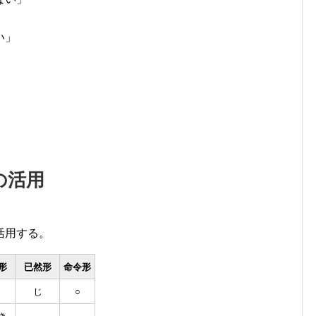
い」
の活用
活用する。
形
已然形
命令形
じ
○