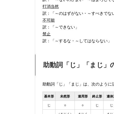
打消当然
訳：「～のはずがない・～すべきでな
不可能
訳：「～できない」
禁止
訳：「～するな・～してはならない」
助動詞「じ」「まじ」
助動詞「じ」「まじ」は、次のように
基本形
未然形
連用形
終止形
連体
じ
○
○
じ
じ