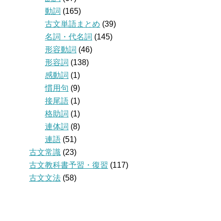
動詞
(165)
古文単語まとめ
(39)
名詞・代名詞
(145)
形容動詞
(46)
形容詞
(138)
感動詞
(1)
慣用句
(9)
接尾語
(1)
格助詞
(1)
連体詞
(8)
連語
(51)
古文常識
(23)
古文教科書予習・復習
(117)
古文文法
(58)