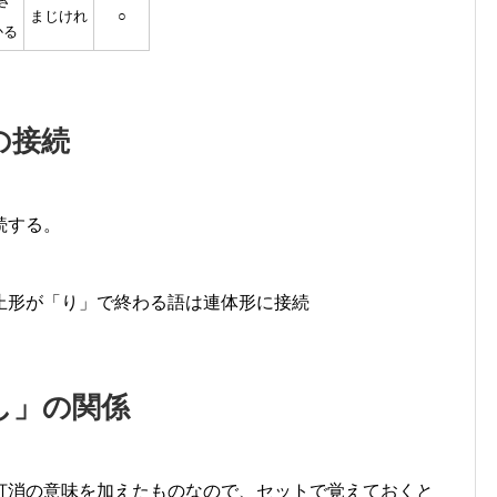
き
まじけれ
○
かる
の接続
続する。
止形が「り」で終わる語は連体形に接続
し」の関係
打消の意味を加えたものなので、セットで覚えておくと