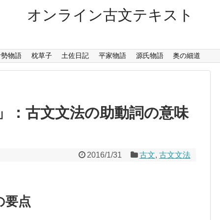
オンライン古文テキスト
伊勢物語
枕草子
土佐日記
平家物語
源氏物語
奥の細道
」：古文文法の助動詞の意味
2016/1/31
古文
,
古文文法
の要点