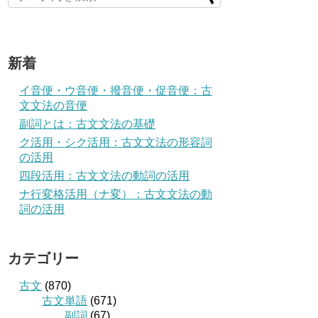
新着
イ音便・ウ音便・撥音便・促音便：古
文文法の音便
副詞とは：古文文法の基礎
ク活用・シク活用：古文文法の形容詞
の活用
四段活用：古文文法の動詞の活用
ナ行変格活用（ナ変）：古文文法の動
詞の活用
カテゴリー
古文
(870)
古文単語
(671)
副詞
(67)