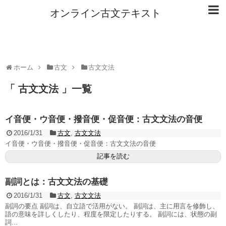
オンライン古文テキスト
ホーム
古文
古文文法
「 古文文法 」一覧
イ音便・ウ音便・撥音便・促音便：古文文法の音便
2016/1/31
古文
,
古文文法
イ音便・ウ音便・撥音便・促音便：古文文法の音便
記事を読む
副詞とは：古文文法の基礎
2016/1/31
古文
,
古文文法
副詞の要点 副詞は、自立語で活用がない。 副詞は、主に用言を修飾し、
語の意味を詳しくしたり、程度を限定したりする。 副詞には、状態の副
詞...