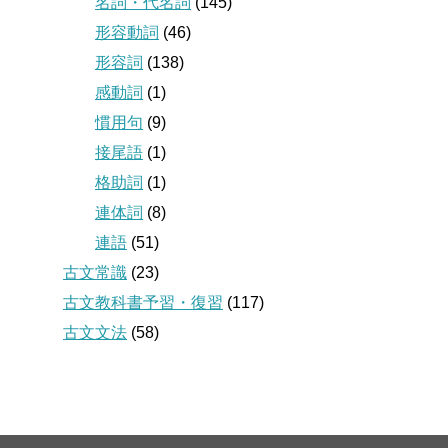
名詞・代名詞
(145)
形容動詞
(46)
形容詞
(138)
感動詞
(1)
慣用句
(9)
接尾語
(1)
格助詞
(1)
連体詞
(8)
連語
(51)
古文常識
(23)
古文教科書予習・復習
(117)
古文文法
(58)