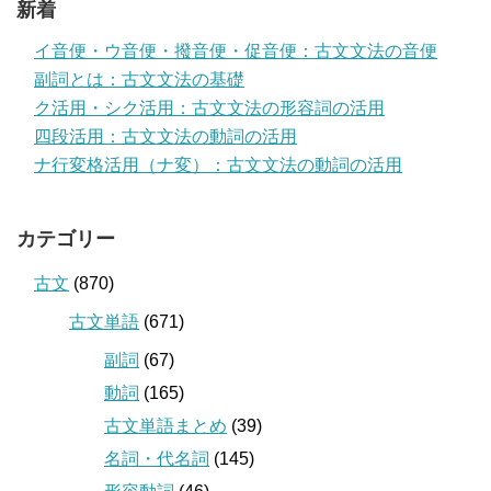
新着
イ音便・ウ音便・撥音便・促音便：古文文法の音便
副詞とは：古文文法の基礎
ク活用・シク活用：古文文法の形容詞の活用
四段活用：古文文法の動詞の活用
ナ行変格活用（ナ変）：古文文法の動詞の活用
カテゴリー
古文
(870)
古文単語
(671)
副詞
(67)
動詞
(165)
古文単語まとめ
(39)
名詞・代名詞
(145)