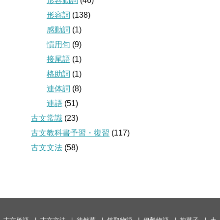
形容動詞
(46)
形容詞
(138)
感動詞
(1)
慣用句
(9)
接尾語
(1)
格助詞
(1)
連体詞
(8)
連語
(51)
古文常識
(23)
古文教科書予習・復習
(117)
古文文法
(58)