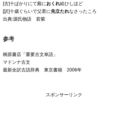
[古]十ばかりにて殿に
おくれ
給ひしほど
[訳]十歳ぐらいで父君に
先立たれ
なさったころ
出典:源氏物語 若紫
参考
桐原書店「重要古文単語」
マドンナ古文
最新全訳古語辞典 東京書籍 2006年
スポンサーリンク