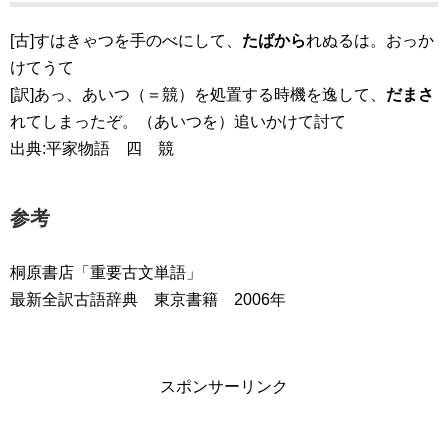
[古]すはきゃつを手のべにして、
たばから
れぬるは。おっか
けてうて
[訳]あっ、あいつ（＝競）を処置する時機を逸して、
だまさ
れてしまったぞ。（あいつを）追いかけて討て
出典:平家物語 四 競
参考
桐原書店「重要古文単語」
最新全訳古語辞典 東京書籍 2006年
スポンサーリンク