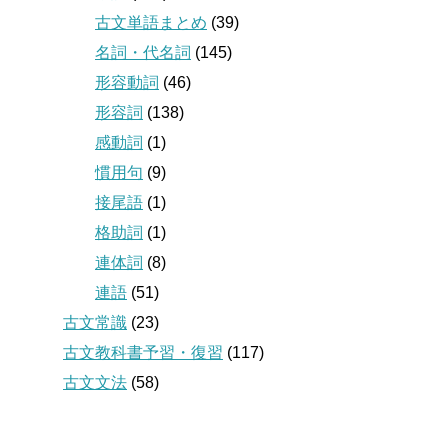
古文単語まとめ
(39)
名詞・代名詞
(145)
形容動詞
(46)
形容詞
(138)
感動詞
(1)
慣用句
(9)
接尾語
(1)
格助詞
(1)
連体詞
(8)
連語
(51)
古文常識
(23)
古文教科書予習・復習
(117)
古文文法
(58)