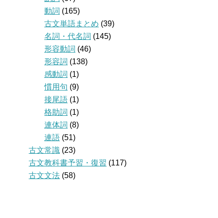
動詞
(165)
古文単語まとめ
(39)
名詞・代名詞
(145)
形容動詞
(46)
形容詞
(138)
感動詞
(1)
慣用句
(9)
接尾語
(1)
格助詞
(1)
連体詞
(8)
連語
(51)
古文常識
(23)
古文教科書予習・復習
(117)
古文文法
(58)