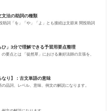
文文法の助詞の種類
投助詞「を」「や」「よ」とも接続は文節末 間投助詞
らひ」3分で理解できる予習用要点整理
」の要点とは 「徒然草」における兼好法師の主張を、
ろなり】：古文単語の意味
語の品詞、レベル、意味、例文の解説になります。
、例文の解説になります。