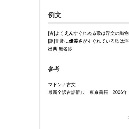
例文
[古]よく
えん
すぐれぬる歌は浮文の織物
[訳]非常に
優美さ
がすぐれている歌は浮
出典:無名抄
参考
マドンナ古文
最新全訳古語辞典 東京書籍 2006年