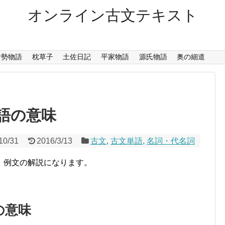
オンライン古文テキスト
伊勢物語
枕草子
土佐日記
平家物語
源氏物語
奥の細道
語の意味
10/31
2016/3/13
古文
,
古文単語
,
名詞・代名詞
、例文の解説になります。
の意味