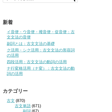
新着
イ音便・ウ音便・撥音便・促音便：古
文文法の音便
副詞とは：古文文法の基礎
ク活用・シク活用：古文文法の形容詞
の活用
四段活用：古文文法の動詞の活用
ナ行変格活用（ナ変）：古文文法の動
詞の活用
カテゴリー
古文
(870)
古文単語
(671)
副詞
(67)