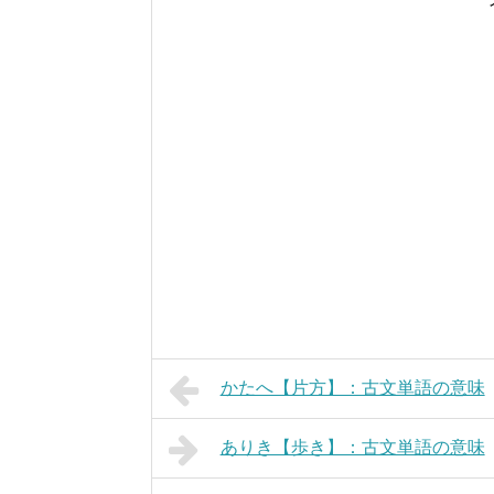
かたへ【片方】：古文単語の意味
ありき【歩き】：古文単語の意味