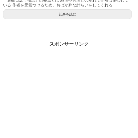
「更級日記：物語」の要点とは 継母や乳母との別れで作者は傷心して
いる 作者を元気づけるため、おばが粋な計らいをしてくれる
記事を読む
スポンサーリンク