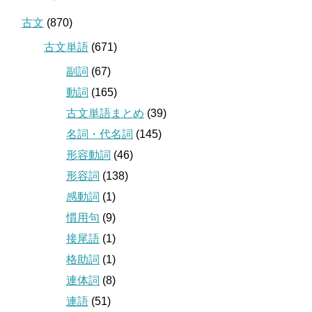
古文
(870)
古文単語
(671)
副詞
(67)
動詞
(165)
古文単語まとめ
(39)
名詞・代名詞
(145)
形容動詞
(46)
形容詞
(138)
感動詞
(1)
慣用句
(9)
接尾語
(1)
格助詞
(1)
連体詞
(8)
連語
(51)