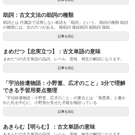
助詞：古文文法の助詞の種類
助詞とは 付属語で活用しない単語を「助詞」という。 助詞の種類 助詞
の種類には、次の六つがある。 格助詞 接続助詞 副助詞 係助...
記事を読む
まめだつ【忠実立つ】：古文単語の意味
まめだつの古文単語の品詞、レベル、意味、例文の解説になります。
記事を読む
「宇治拾遺物語：小野篁、広才のこと」3分で理解
できる予習用要点整理
「宇治拾遺物語：小野篁、広才のこと」の要点とは 「無悪善」と書か
れた札を中心に、小野篁が見せた才能を物語っている
記事を読む
あきらむ【明らむ】：古文単語の意味
あきらむの古文単語の品詞、レベル、意味、例文の解説になります。