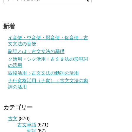
新着
イ音便・ウ音便・撥音便・促音便：古
文文法の音便
副詞とは：古文文法の基礎
ク活用・シク活用：古文文法の形容詞
の活用
四段活用：古文文法の動詞の活用
ナ行変格活用（ナ変）：古文文法の動
詞の活用
カテゴリー
古文
(870)
古文単語
(671)
副詞
(67)