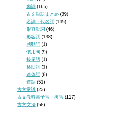
動詞
(165)
古文単語まとめ
(39)
名詞・代名詞
(145)
形容動詞
(46)
形容詞
(138)
感動詞
(1)
慣用句
(9)
接尾語
(1)
格助詞
(1)
連体詞
(8)
連語
(51)
古文常識
(23)
古文教科書予習・復習
(117)
古文文法
(58)