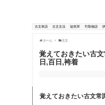
古文単語
古文文法
徒然草
竹取物語
ホーム
古文
覚えておきたい古文
日,百日,袴着
覚えておきたい古文常