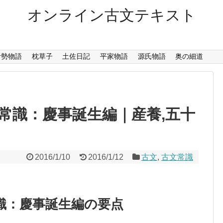
オンライン古文テキスト
伊勢物語
枕草子
土佐日記
平家物語
源氏物語
奥の細道
常識：慶事誕生編｜産養,五十
2016/1/10
2016/1/12
古文
,
古文常識
識：慶事誕生編の要点