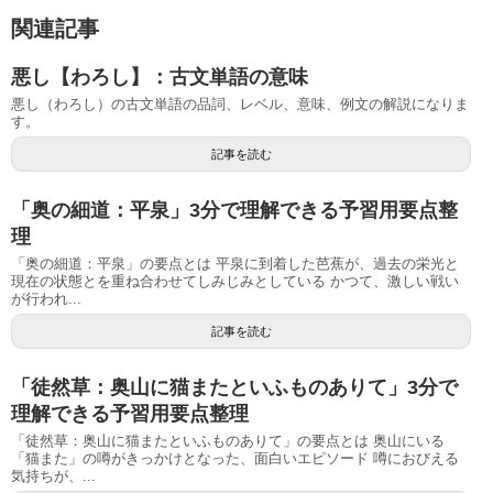
関連記事
悪し【わろし】：古文単語の意味
悪し（わろし）の古文単語の品詞、レベル、意味、例文の解説になりま
す。
記事を読む
「奥の細道：平泉」3分で理解できる予習用要点整
理
「奥の細道：平泉」の要点とは 平泉に到着した芭蕉が、過去の栄光と
現在の状態とを重ね合わせてしみじみとしている かつて、激しい戦い
が行われ...
記事を読む
「徒然草：奥山に猫またといふものありて」3分で
理解できる予習用要点整理
「徒然草：奥山に猫またといふものありて」の要点とは 奥山にいる
「猫また」の噂がきっかけとなった、面白いエピソード 噂におびえる
気持ちが、...