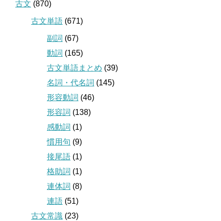
古文
(870)
古文単語
(671)
副詞
(67)
動詞
(165)
古文単語まとめ
(39)
名詞・代名詞
(145)
形容動詞
(46)
形容詞
(138)
感動詞
(1)
慣用句
(9)
接尾語
(1)
格助詞
(1)
連体詞
(8)
連語
(51)
古文常識
(23)