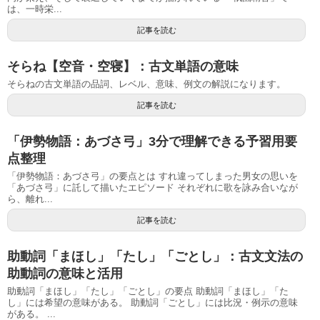
は、一時栄...
記事を読む
そらね【空音・空寝】：古文単語の意味
そらねの古文単語の品詞、レベル、意味、例文の解説になります。
記事を読む
「伊勢物語：あづさ弓」3分で理解できる予習用要
点整理
「伊勢物語：あづさ弓」の要点とは すれ違ってしまった男女の思いを
「あづさ弓」に託して描いたエピソード それぞれに歌を詠み合いなが
ら、離れ...
記事を読む
助動詞「まほし」「たし」「ごとし」：古文文法の
助動詞の意味と活用
助動詞「まほし」「たし」「ごとし」の要点 助動詞「まほし」「た
し」には希望の意味がある。 助動詞「ごとし」には比況・例示の意味
がある。 ...