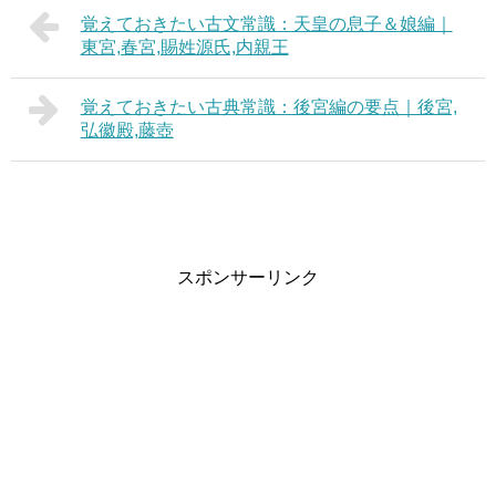
覚えておきたい古文常識：天皇の息子＆娘編｜
東宮,春宮,賜姓源氏,内親王
覚えておきたい古典常識：後宮編の要点｜後宮,
弘徽殿,藤壺
スポンサーリンク