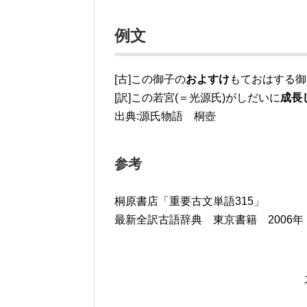
例文
[古]この御子の
およすけ
もておはする御
[訳]この若宮(＝光源氏)がしだいに
成長
出典:源氏物語 桐壺
参考
桐原書店「重要古文単語315」
最新全訳古語辞典 東京書籍 2006年