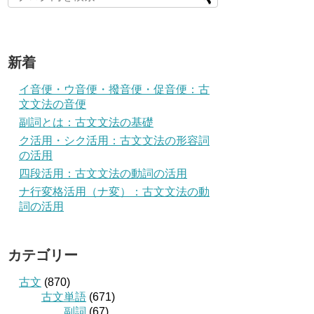
新着
イ音便・ウ音便・撥音便・促音便：古
文文法の音便
副詞とは：古文文法の基礎
ク活用・シク活用：古文文法の形容詞
の活用
四段活用：古文文法の動詞の活用
ナ行変格活用（ナ変）：古文文法の動
詞の活用
カテゴリー
古文
(870)
古文単語
(671)
副詞
(67)