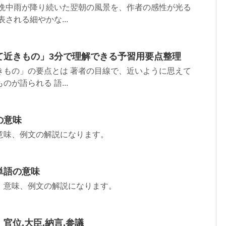
一晩中雨が降り続いた翌朝の風景を、作者の感性が光る
される細やかな...
て近きもの」3分で理解できる予習用要点整理
きもの」の要点とは 著者の目線で、近いように思えて
が語られる 語...
の意味
意味、例文の解説になります。
単語の意味
、意味、例文の解説になります。
官位,大臣,納言,参議