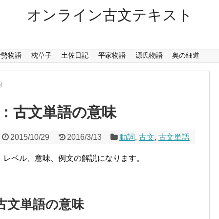
オンライン古文テキスト
伊勢物語
枕草子
土佐日記
平家物語
源氏物語
奥の細道
詞
：古文単語の意味
2015/10/29
2016/3/13
動詞
,
古文
,
古文単語
、レベル、意味、例文の解説になります。
古文単語の意味