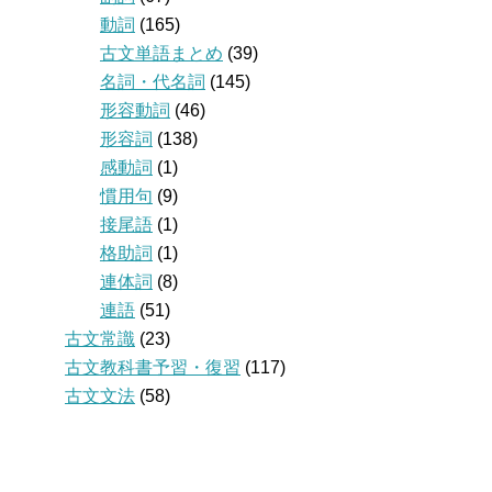
動詞
(165)
古文単語まとめ
(39)
名詞・代名詞
(145)
形容動詞
(46)
形容詞
(138)
感動詞
(1)
慣用句
(9)
接尾語
(1)
格助詞
(1)
連体詞
(8)
連語
(51)
古文常識
(23)
古文教科書予習・復習
(117)
古文文法
(58)