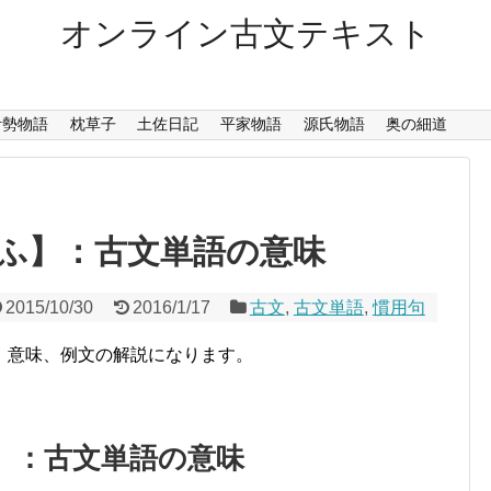
オンライン古文テキスト
伊勢物語
枕草子
土佐日記
平家物語
源氏物語
奥の細道
ふ】：古文単語の意味
2015/10/30
2016/1/17
古文
,
古文単語
,
慣用句
、意味、例文の解説になります。
】：古文単語の意味