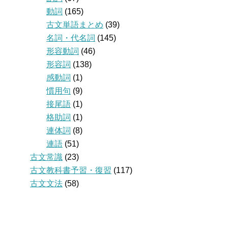
動詞
(165)
古文単語まとめ
(39)
名詞・代名詞
(145)
形容動詞
(46)
形容詞
(138)
感動詞
(1)
慣用句
(9)
接尾語
(1)
格助詞
(1)
連体詞
(8)
連語
(51)
古文常識
(23)
古文教科書予習・復習
(117)
古文文法
(58)