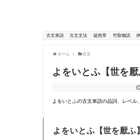
古文単語
古文文法
徒然草
竹取物語
ホーム
古文
よをいとふ【世を厭
よをいとふの古文単語の品詞、レベル
よをいとふ【世を厭ふ