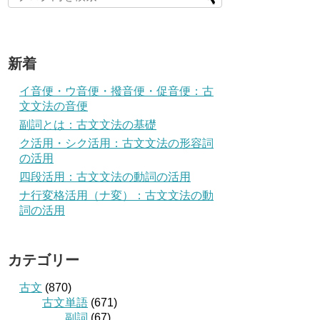
新着
イ音便・ウ音便・撥音便・促音便：古
文文法の音便
副詞とは：古文文法の基礎
ク活用・シク活用：古文文法の形容詞
の活用
四段活用：古文文法の動詞の活用
ナ行変格活用（ナ変）：古文文法の動
詞の活用
カテゴリー
古文
(870)
古文単語
(671)
副詞
(67)