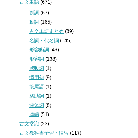
古文単語
(671)
副詞
(67)
動詞
(165)
古文単語まとめ
(39)
名詞・代名詞
(145)
形容動詞
(46)
形容詞
(138)
感動詞
(1)
慣用句
(9)
接尾語
(1)
格助詞
(1)
連体詞
(8)
連語
(51)
古文常識
(23)
古文教科書予習・復習
(117)