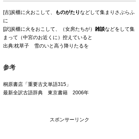
[古]炭櫃に火おこして、
ものがたり
などして集まりさぶらふ
に
[訳]炭櫃に火をおこして、（女房たちが）
雑談
などをして集
まって（中宮のお近くに）控えていると
出典:枕草子 雪のいと高う降りたるを
参考
桐原書店「重要古文単語315」
最新全訳古語辞典 東京書籍 2006年
スポンサーリンク