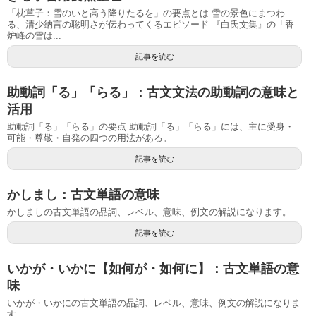
「枕草子：雪のいと高う降りたるを」の要点とは 雪の景色にまつわ
る、清少納言の聡明さが伝わってくるエピソード 『白氏文集』の「香
炉峰の雪は...
記事を読む
助動詞「る」「らる」：古文文法の助動詞の意味と
活用
助動詞「る」「らる」の要点 助動詞「る」「らる」には、主に受身・
可能・尊敬・自発の四つの用法がある。
記事を読む
かしまし：古文単語の意味
かしましの古文単語の品詞、レベル、意味、例文の解説になります。
記事を読む
いかが・いかに【如何が・如何に】：古文単語の意
味
いかが・いかにの古文単語の品詞、レベル、意味、例文の解説になりま
す。