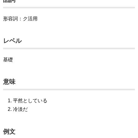
形容詞：ク活用
レベル
基礎
意味
平然としている
冷淡だ
例文