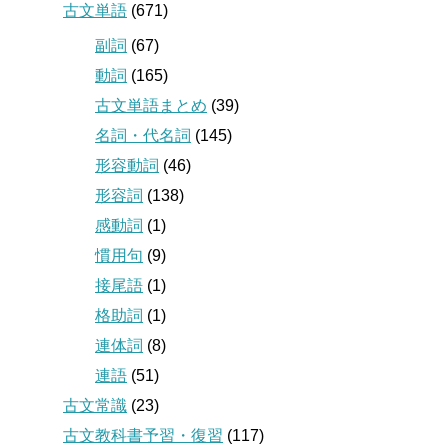
古文単語
(671)
副詞
(67)
動詞
(165)
古文単語まとめ
(39)
名詞・代名詞
(145)
形容動詞
(46)
形容詞
(138)
感動詞
(1)
慣用句
(9)
接尾語
(1)
格助詞
(1)
連体詞
(8)
連語
(51)
古文常識
(23)
古文教科書予習・復習
(117)