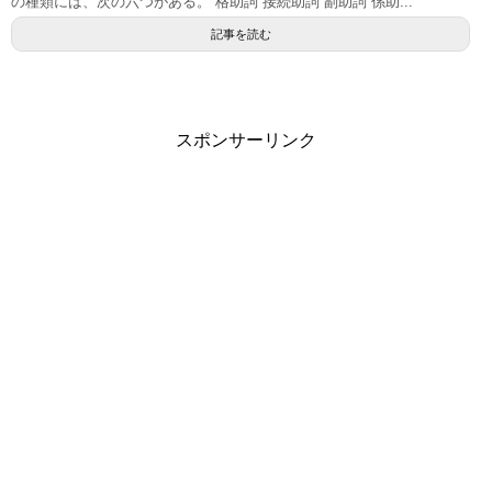
の種類には、次の六つがある。 格助詞 接続助詞 副助詞 係助...
記事を読む
スポンサーリンク