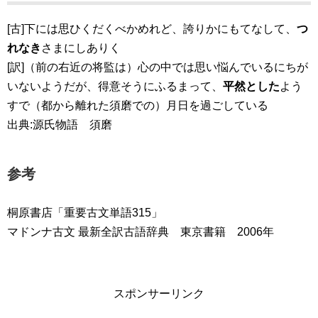
[古]下には思ひくだくべかめれど、誇りかにもてなして、
つ
れなき
さまにしありく
[訳]（前の右近の将監は）心の中では思い悩んでいるにちが
いないようだが、得意そうにふるまって、
平然とした
よう
すで（都から離れた須磨での）月日を過ごしている
出典:源氏物語 須磨
参考
桐原書店「重要古文単語315」
マドンナ古文 最新全訳古語辞典 東京書籍 2006年
スポンサーリンク