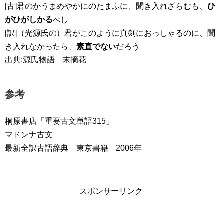
[古]君のかうまめやかにのたまふに、聞き入れざらむも、
ひ
がひがしかる
べし
[訳]（光源氏の）君がこのように真剣におっしゃるのに、聞
き入れなかったら、
素直でない
だろう
出典:源氏物語 末摘花
参考
桐原書店「重要古文単語315」
マドンナ古文
最新全訳古語辞典 東京書籍 2006年
スポンサーリンク