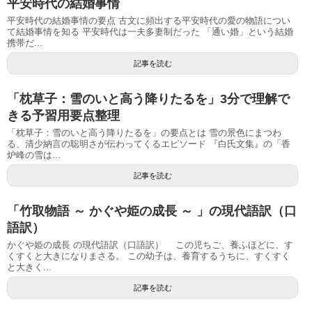
平安時代の結婚事情
平安時代の結婚事情の要点 古文に頻出する平安時代の愛の物語につい
て結婚事情を知る 平安時代は一夫多妻制だった 「通い婚」という結婚
携帯だ...
記事を読む
「枕草子：雪のいと高う降りたるを」3分で理解で
きる予習用要点整理
「枕草子：雪のいと高う降りたるを」の要点とは 雪の景色にまつわ
る、清少納言の聡明さが伝わってくるエピソード 『白氏文集』の「香
炉峰の雪は...
記事を読む
「竹取物語 ～ かぐや姫の成長 ～ 」の現代語訳（口
語訳）
かぐや姫の成長 の現代語訳（口語訳） この児ちご、養ふほどに、す
くすくと大きになりまさる。 この幼子は、養育するうちに、すくすく
と大きく...
記事を読む