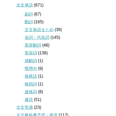
古文単語
(671)
副詞
(67)
動詞
(165)
古文単語まとめ
(39)
名詞・代名詞
(145)
形容動詞
(46)
形容詞
(138)
感動詞
(1)
慣用句
(9)
接尾語
(1)
格助詞
(1)
連体詞
(8)
連語
(51)
古文常識
(23)
古文教科書予習・復習
(117)