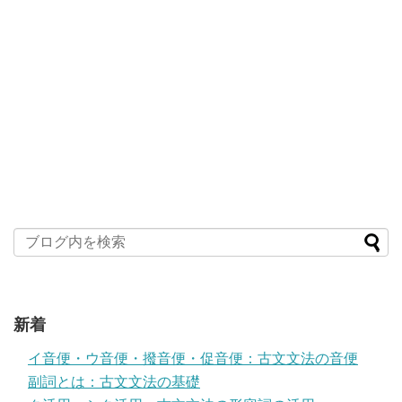
新着
イ音便・ウ音便・撥音便・促音便：古文文法の音便
副詞とは：古文文法の基礎