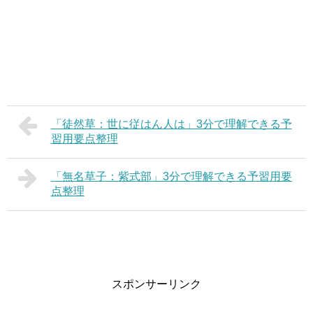
「徒然草：世に従はん人は」3分で理解できる予
習用要点整理
「無名草子：紫式部」3分で理解できる予習用要
点整理
スポンサーリンク