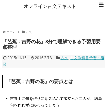
オンライン古文テキスト
ホーム
古文
「芭蕉：吉野の花」3分で理解できる予習用要
点整理
2015/11/15
2016/3/13
古文
,
古文教科書予習・復
習
「芭蕉：吉野の花」の要点とは
吉野山に句を作りに意気込んで旅立った二人が、結局
句を作れずに終わってしまう