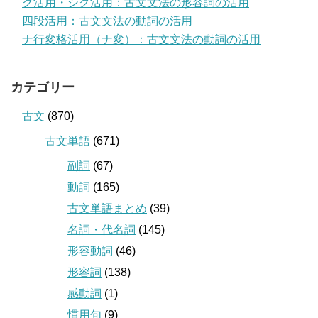
ク活用・シク活用：古文文法の形容詞の活用
四段活用：古文文法の動詞の活用
ナ行変格活用（ナ変）：古文文法の動詞の活用
カテゴリー
古文
(870)
古文単語
(671)
副詞
(67)
動詞
(165)
古文単語まとめ
(39)
名詞・代名詞
(145)
形容動詞
(46)
形容詞
(138)
感動詞
(1)
慣用句
(9)