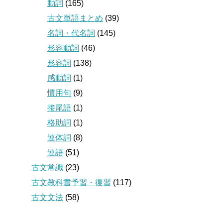
動詞
(165)
古文単語まとめ
(39)
名詞・代名詞
(145)
形容動詞
(46)
形容詞
(138)
感動詞
(1)
慣用句
(9)
接尾語
(1)
格助詞
(1)
連体詞
(8)
連語
(51)
古文常識
(23)
古文教科書予習・復習
(117)
古文文法
(58)