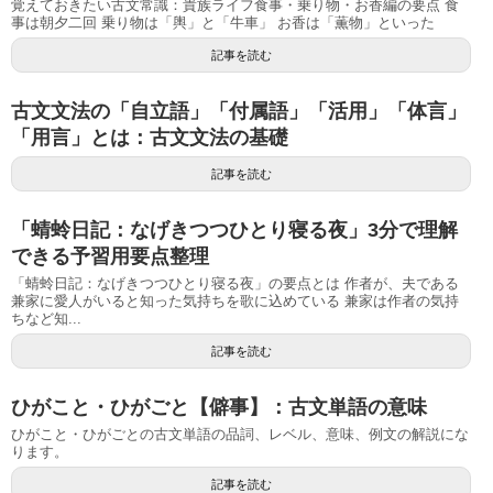
覚えておきたい古文常識：貴族ライフ食事・乗り物・お香編の要点 食
事は朝夕二回 乗り物は「輿」と「牛車」 お香は「薫物」といった
記事を読む
古文文法の「自立語」「付属語」「活用」「体言」
「用言」とは：古文文法の基礎
記事を読む
「蜻蛉日記：なげきつつひとり寝る夜」3分で理解
できる予習用要点整理
「蜻蛉日記：なげきつつひとり寝る夜」の要点とは 作者が、夫である
兼家に愛人がいると知った気持ちを歌に込めている 兼家は作者の気持
ちなど知...
記事を読む
ひがこと・ひがごと【僻事】：古文単語の意味
ひがこと・ひがごとの古文単語の品詞、レベル、意味、例文の解説にな
ります。
記事を読む